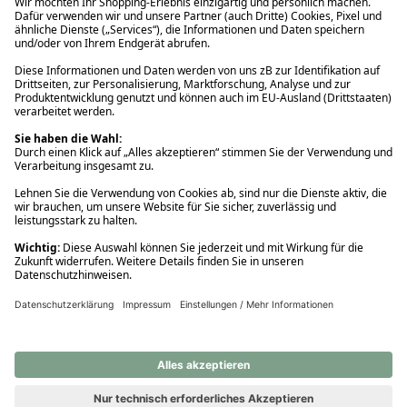
Ups! Da ist etwas schiefgelaufen. Bitte die Seite neu laden oder
nochmals versuchen.
Ups! Da ist etwas schiefgelaufen. Bitte die Seite neu laden oder
nochmals versuchen.
Ups! Da ist etwas schiefgelaufen. Bitte die Seite neu laden oder