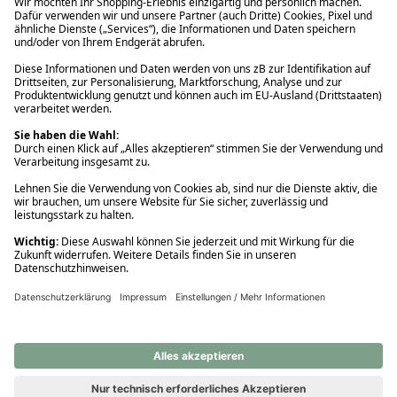
Ups! Da ist etwas schiefgelaufen. Bitte die Seite neu laden oder
nochmals versuchen.
Ups! Da ist etwas schiefgelaufen. Bitte die Seite neu laden oder
nochmals versuchen.
Ups! Da ist etwas schiefgelaufen. Bitte die Seite neu laden oder