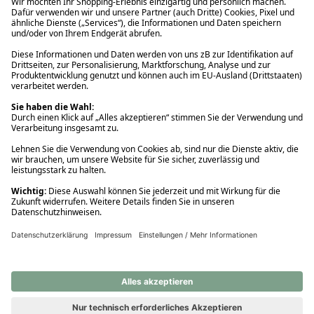
Ups! Da ist etwas schiefgelaufen. Bitte die Seite neu laden oder
nochmals versuchen.
Ups! Da ist etwas schiefgelaufen. Bitte die Seite neu laden oder
nochmals versuchen.
Ups! Da ist etwas schiefgelaufen. Bitte die Seite neu laden oder