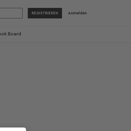
REGISTRIEREN
Anmelden
ook Board