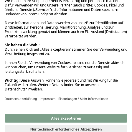
Ups! Da ist etwas schiefgelaufen. Bitte die Seite neu laden oder
nochmals versuchen.
Ups! Da ist etwas schiefgelaufen. Bitte die Seite neu laden oder
nochmals versuchen.
Ups! Da ist etwas schiefgelaufen. Bitte die Seite neu laden oder