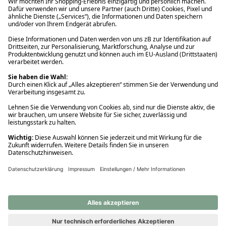
Ups! Da ist etwas schiefgelaufen. Bitte die Seite neu laden oder
nochmals versuchen.
Ups! Da ist etwas schiefgelaufen. Bitte die Seite neu laden oder
nochmals versuchen.
Ups! Da ist etwas schiefgelaufen. Bitte die Seite neu laden oder