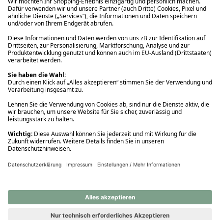
Ups! Da ist etwas schiefgelaufen. Bitte die Seite neu laden oder
nochmals versuchen.
Ups! Da ist etwas schiefgelaufen. Bitte die Seite neu laden oder
nochmals versuchen.
Ups! Da ist etwas schiefgelaufen. Bitte die Seite neu laden oder