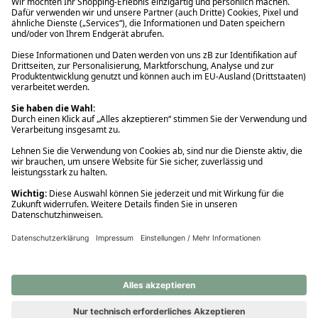
Ups! Da ist etwas schiefgelaufen. Bitte die Seite neu laden oder
nochmals versuchen.
Ups! Da ist etwas schiefgelaufen. Bitte die Seite neu laden oder
nochmals versuchen.
Ups! Da ist etwas schiefgelaufen. Bitte die Seite neu laden oder