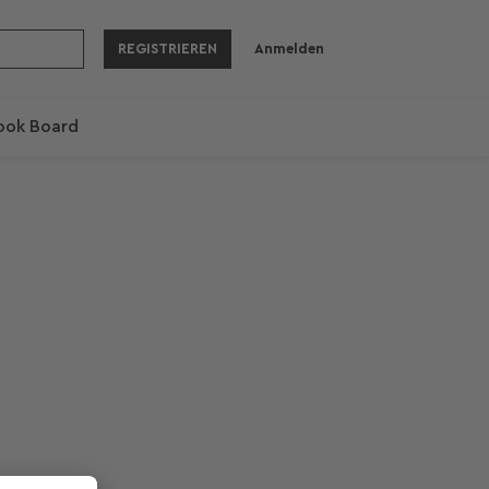
REGISTRIEREN
Anmelden
ook Board