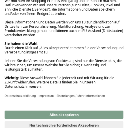
Ups! Da ist etwas schiefgelaufen. Bitte die Seite neu laden oder
nochmals versuchen.
Ups! Da ist etwas schiefgelaufen. Bitte die Seite neu laden oder
nochmals versuchen.
Ups! Da ist etwas schiefgelaufen. Bitte die Seite neu laden oder