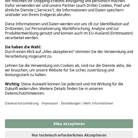
Ups! Da ist etwas schiefgelaufen. Bitte die Seite neu laden oder
nochmals versuchen.
Ups! Da ist etwas schiefgelaufen. Bitte die Seite neu laden oder
nochmals versuchen.
Ups! Da ist etwas schiefgelaufen. Bitte die Seite neu laden oder