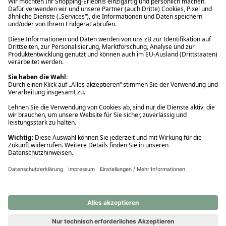
Ups! Da ist etwas schiefgelaufen. Bitte die Seite neu laden oder
nochmals versuchen.
Ups! Da ist etwas schiefgelaufen. Bitte die Seite neu laden oder
nochmals versuchen.
Ups! Da ist etwas schiefgelaufen. Bitte die Seite neu laden oder