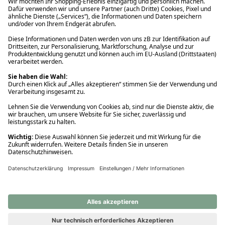
Ups! Da ist etwas schiefgelaufen. Bitte die Seite neu laden oder
nochmals versuchen.
Ups! Da ist etwas schiefgelaufen. Bitte die Seite neu laden oder
nochmals versuchen.
Ups! Da ist etwas schiefgelaufen. Bitte die Seite neu laden oder