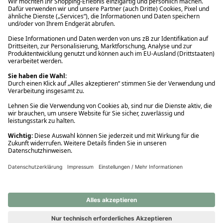
Ups! Da ist etwas schiefgelaufen. Bitte die Seite neu laden oder
nochmals versuchen.
Ups! Da ist etwas schiefgelaufen. Bitte die Seite neu laden oder
nochmals versuchen.
Ups! Da ist etwas schiefgelaufen. Bitte die Seite neu laden oder