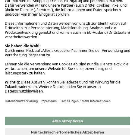
Ups! Da ist etwas schiefgelaufen. Bitte die Seite neu laden oder
nochmals versuchen.
Ups! Da ist etwas schiefgelaufen. Bitte die Seite neu laden oder
nochmals versuchen.
Ups! Da ist etwas schiefgelaufen. Bitte die Seite neu laden oder