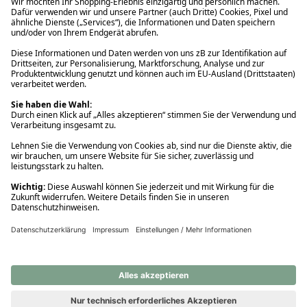
Ups! Da ist etwas schiefgelaufen. Bitte die Seite neu laden oder
nochmals versuchen.
Ups! Da ist etwas schiefgelaufen. Bitte die Seite neu laden oder
nochmals versuchen.
Ups! Da ist etwas schiefgelaufen. Bitte die Seite neu laden oder