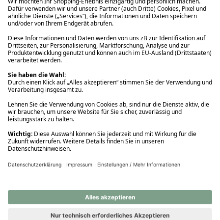
Ups! Da ist etwas schiefgelaufen. Bitte die Seite neu laden oder
nochmals versuchen.
Ups! Da ist etwas schiefgelaufen. Bitte die Seite neu laden oder
nochmals versuchen.
Ups! Da ist etwas schiefgelaufen. Bitte die Seite neu laden oder