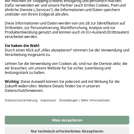
Ups! Da ist etwas schiefgelaufen. Bitte die Seite neu laden oder
nochmals versuchen.
Ups! Da ist etwas schiefgelaufen. Bitte die Seite neu laden oder
nochmals versuchen.
Ups! Da ist etwas schiefgelaufen. Bitte die Seite neu laden oder