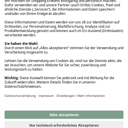
Ups! Da ist etwas schiefgelaufen. Bitte die Seite neu laden oder
nochmals versuchen.
Ups! Da ist etwas schiefgelaufen. Bitte die Seite neu laden oder
nochmals versuchen.
Ups! Da ist etwas schiefgelaufen. Bitte die Seite neu laden oder