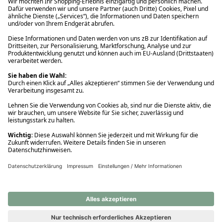
Ups! Da ist etwas schiefgelaufen. Bitte die Seite neu laden oder
nochmals versuchen.
Ups! Da ist etwas schiefgelaufen. Bitte die Seite neu laden oder
nochmals versuchen.
Ups! Da ist etwas schiefgelaufen. Bitte die Seite neu laden oder