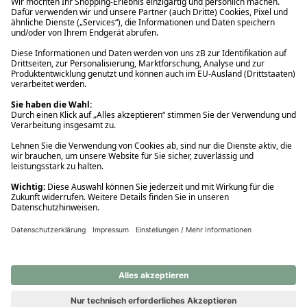
Ups! Da ist etwas schiefgelaufen. Bitte die Seite neu laden oder
nochmals versuchen.
Ups! Da ist etwas schiefgelaufen. Bitte die Seite neu laden oder
nochmals versuchen.
Ups! Da ist etwas schiefgelaufen. Bitte die Seite neu laden oder