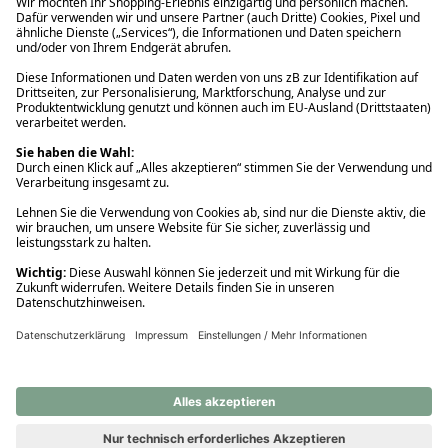
Ups! Da ist etwas schiefgelaufen. Bitte die Seite neu laden oder
nochmals versuchen.
Ups! Da ist etwas schiefgelaufen. Bitte die Seite neu laden oder
nochmals versuchen.
Ups! Da ist etwas schiefgelaufen. Bitte die Seite neu laden oder