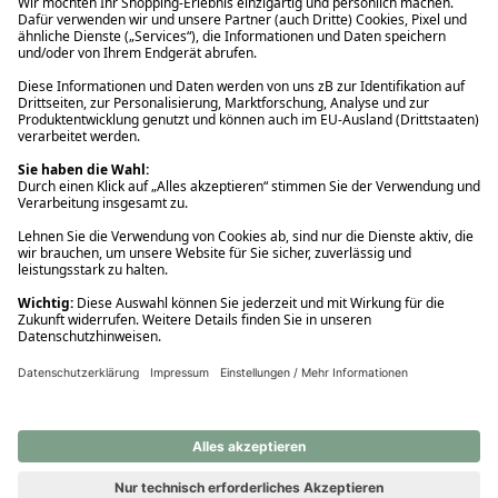
Ups! Da ist etwas schiefgelaufen. Bitte die Seite neu laden oder
nochmals versuchen.
Ups! Da ist etwas schiefgelaufen. Bitte die Seite neu laden oder
nochmals versuchen.
Ups! Da ist etwas schiefgelaufen. Bitte die Seite neu laden oder