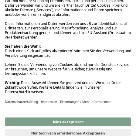
Ups! Da ist etwas schiefgelaufen. Bitte die Seite neu laden oder
nochmals versuchen.
Ups! Da ist etwas schiefgelaufen. Bitte die Seite neu laden oder
nochmals versuchen.
Ups! Da ist etwas schiefgelaufen. Bitte die Seite neu laden oder