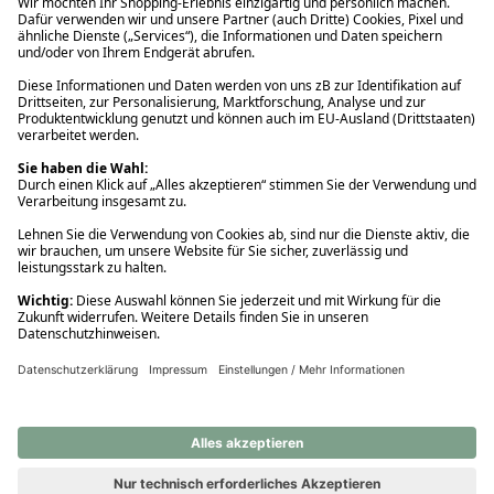
Ups! Da ist etwas schiefgelaufen. Bitte die Seite neu laden oder
nochmals versuchen.
Ups! Da ist etwas schiefgelaufen. Bitte die Seite neu laden oder
nochmals versuchen.
Ups! Da ist etwas schiefgelaufen. Bitte die Seite neu laden oder