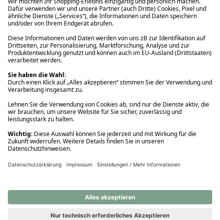
Ups! Da ist etwas schiefgelaufen. Bitte die Seite neu laden oder
nochmals versuchen.
Ups! Da ist etwas schiefgelaufen. Bitte die Seite neu laden oder
nochmals versuchen.
Ups! Da ist etwas schiefgelaufen. Bitte die Seite neu laden oder