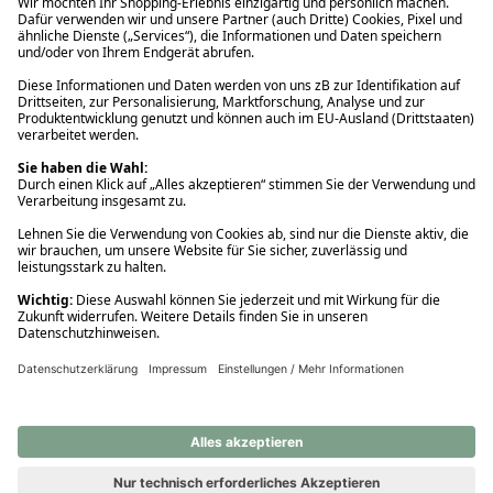
Ups! Da ist etwas schiefgelaufen. Bitte die Seite neu laden oder
nochmals versuchen.
Ups! Da ist etwas schiefgelaufen. Bitte die Seite neu laden oder
nochmals versuchen.
Ups! Da ist etwas schiefgelaufen. Bitte die Seite neu laden oder