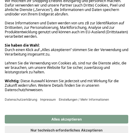
Ups! Da ist etwas schiefgelaufen. Bitte die Seite neu laden oder
nochmals versuchen.
Ups! Da ist etwas schiefgelaufen. Bitte die Seite neu laden oder
nochmals versuchen.
Ups! Da ist etwas schiefgelaufen. Bitte die Seite neu laden oder