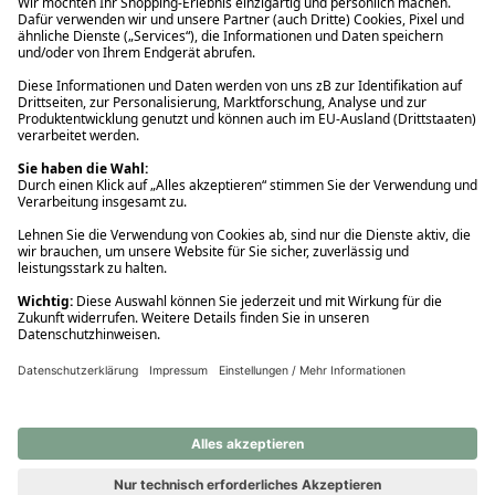
Ups! Da ist etwas schiefgelaufen. Bitte die Seite neu laden oder
nochmals versuchen.
Ups! Da ist etwas schiefgelaufen. Bitte die Seite neu laden oder
nochmals versuchen.
Ups! Da ist etwas schiefgelaufen. Bitte die Seite neu laden oder