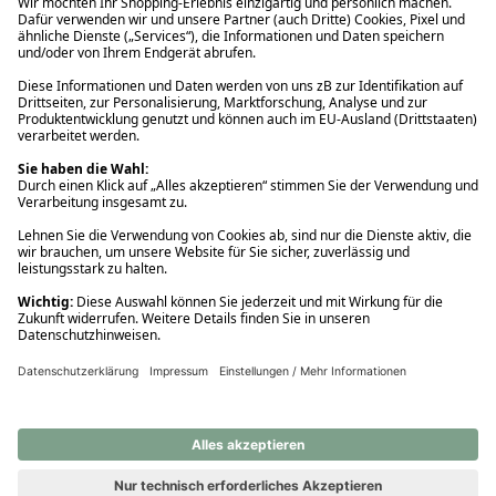
Ups! Da ist etwas schiefgelaufen. Bitte die Seite neu laden oder
nochmals versuchen.
Ups! Da ist etwas schiefgelaufen. Bitte die Seite neu laden oder
nochmals versuchen.
Ups! Da ist etwas schiefgelaufen. Bitte die Seite neu laden oder