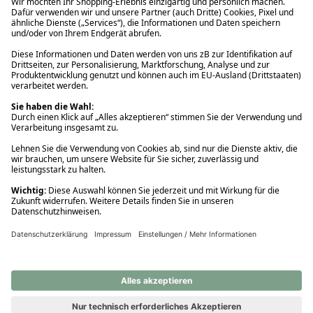
Ups! Da ist etwas schiefgelaufen. Bitte die Seite neu laden oder
nochmals versuchen.
Ups! Da ist etwas schiefgelaufen. Bitte die Seite neu laden oder
nochmals versuchen.
Ups! Da ist etwas schiefgelaufen. Bitte die Seite neu laden oder