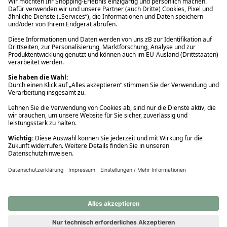
Ups! Da ist etwas schiefgelaufen. Bitte die Seite neu laden oder
nochmals versuchen.
Ups! Da ist etwas schiefgelaufen. Bitte die Seite neu laden oder
nochmals versuchen.
Ups! Da ist etwas schiefgelaufen. Bitte die Seite neu laden oder