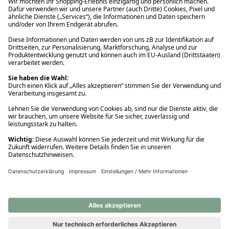
Ups! Da ist etwas schiefgelaufen. Bitte die Seite neu laden oder
nochmals versuchen.
Ups! Da ist etwas schiefgelaufen. Bitte die Seite neu laden oder
nochmals versuchen.
Ups! Da ist etwas schiefgelaufen. Bitte die Seite neu laden oder