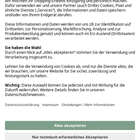
Ups! Da ist etwas schiefgelaufen. Bitte die Seite neu laden oder
nochmals versuchen.
Ups! Da ist etwas schiefgelaufen. Bitte die Seite neu laden oder
nochmals versuchen.
Ups! Da ist etwas schiefgelaufen. Bitte die Seite neu laden oder