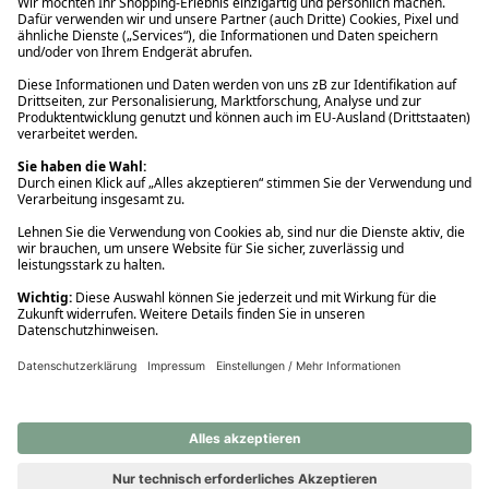
Ups! Da ist etwas schiefgelaufen. Bitte die Seite neu laden oder
nochmals versuchen.
Ups! Da ist etwas schiefgelaufen. Bitte die Seite neu laden oder
nochmals versuchen.
Ups! Da ist etwas schiefgelaufen. Bitte die Seite neu laden oder