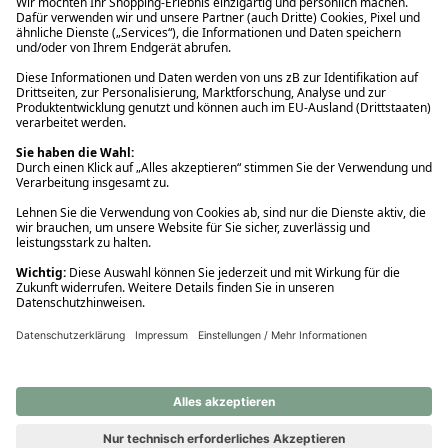
Ups! Da ist etwas schiefgelaufen. Bitte die Seite neu laden oder
nochmals versuchen.
Ups! Da ist etwas schiefgelaufen. Bitte die Seite neu laden oder
nochmals versuchen.
Ups! Da ist etwas schiefgelaufen. Bitte die Seite neu laden oder