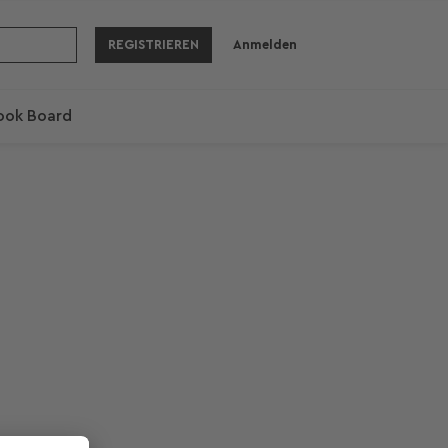
REGISTRIEREN
Anmelden
ook Board