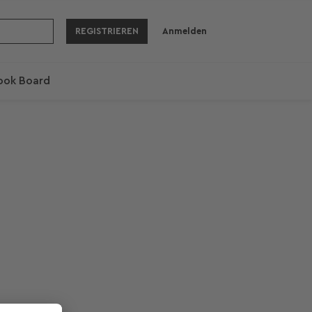
REGISTRIEREN
Anmelden
ook Board