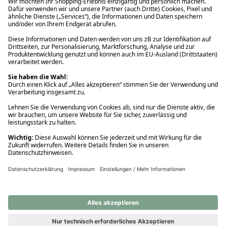
Ups! Da ist etwas schiefgelaufen. Bitte die Seite neu laden oder
nochmals versuchen.
Ups! Da ist etwas schiefgelaufen. Bitte die Seite neu laden oder
nochmals versuchen.
Ups! Da ist etwas schiefgelaufen. Bitte die Seite neu laden oder