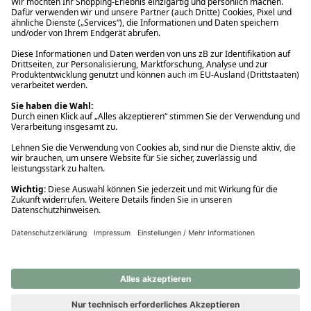
Ups! Da ist etwas schiefgelaufen. Bitte die Seite neu laden oder
nochmals versuchen.
Ups! Da ist etwas schiefgelaufen. Bitte die Seite neu laden oder
nochmals versuchen.
Ups! Da ist etwas schiefgelaufen. Bitte die Seite neu laden oder