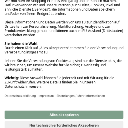
Ups! Da ist etwas schiefgelaufen. Bitte die Seite neu laden oder
nochmals versuchen.
Ups! Da ist etwas schiefgelaufen. Bitte die Seite neu laden oder
nochmals versuchen.
Ups! Da ist etwas schiefgelaufen. Bitte die Seite neu laden oder