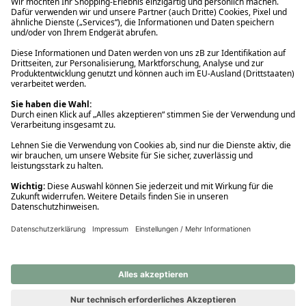
Ups! Da ist etwas schiefgelaufen. Bitte die Seite neu laden oder
nochmals versuchen.
Ups! Da ist etwas schiefgelaufen. Bitte die Seite neu laden oder
nochmals versuchen.
Ups! Da ist etwas schiefgelaufen. Bitte die Seite neu laden oder