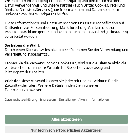
Ups! Da ist etwas schiefgelaufen. Bitte die Seite neu laden oder
nochmals versuchen.
Ups! Da ist etwas schiefgelaufen. Bitte die Seite neu laden oder
nochmals versuchen.
Ups! Da ist etwas schiefgelaufen. Bitte die Seite neu laden oder