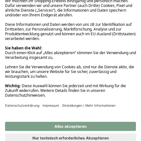
Ups! Da ist etwas schiefgelaufen. Bitte die Seite neu laden oder
nochmals versuchen.
Ups! Da ist etwas schiefgelaufen. Bitte die Seite neu laden oder
nochmals versuchen.
Ups! Da ist etwas schiefgelaufen. Bitte die Seite neu laden oder