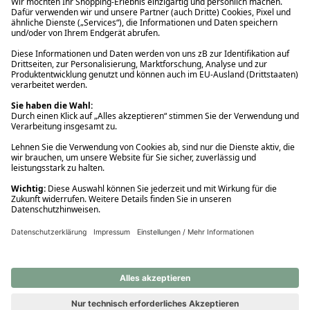
Ups! Da ist etwas schiefgelaufen. Bitte die Seite neu laden oder
nochmals versuchen.
Ups! Da ist etwas schiefgelaufen. Bitte die Seite neu laden oder
nochmals versuchen.
Ups! Da ist etwas schiefgelaufen. Bitte die Seite neu laden oder