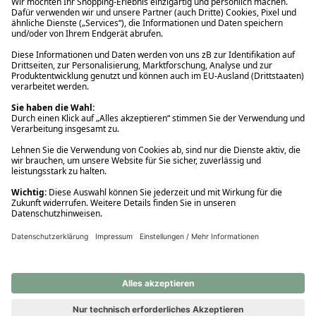
Ups! Da ist etwas schiefgelaufen. Bitte die Seite neu laden oder
nochmals versuchen.
Ups! Da ist etwas schiefgelaufen. Bitte die Seite neu laden oder
nochmals versuchen.
Ups! Da ist etwas schiefgelaufen. Bitte die Seite neu laden oder