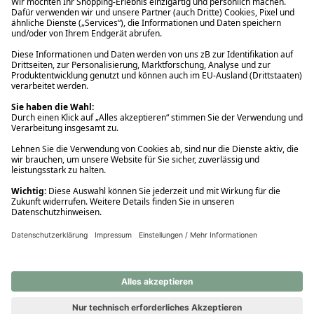
Ups! Da ist etwas schiefgelaufen. Bitte die Seite neu laden oder
nochmals versuchen.
Ups! Da ist etwas schiefgelaufen. Bitte die Seite neu laden oder
nochmals versuchen.
Ups! Da ist etwas schiefgelaufen. Bitte die Seite neu laden oder