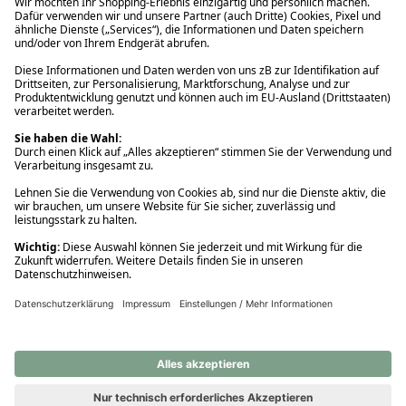
Ups! Da ist etwas schiefgelaufen. Bitte die Seite neu laden oder
nochmals versuchen.
Ups! Da ist etwas schiefgelaufen. Bitte die Seite neu laden oder
nochmals versuchen.
Ups! Da ist etwas schiefgelaufen. Bitte die Seite neu laden oder