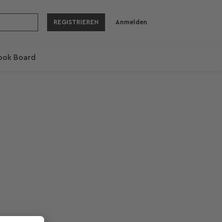
REGISTRIEREN
Anmelden
ook Board