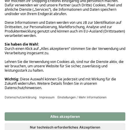
Ups! Da ist etwas schiefgelaufen. Bitte die Seite neu laden oder
nochmals versuchen.
Ups! Da ist etwas schiefgelaufen. Bitte die Seite neu laden oder
nochmals versuchen.
Ups! Da ist etwas schiefgelaufen. Bitte die Seite neu laden oder